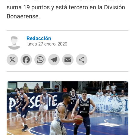
suma 19 puntos y está tercero en la División
Bonaerense.
Redacción
lunes 27 enero, 2020
X
F
W
T
E
C
a
h
el
m
o
c
at
e
ai
m
e
s
gr
l
p
b
A
a
ar
o
p
m
tir
o
p
k