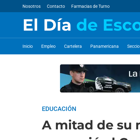
Nosotros
Contacto
Farmacias de Turno
El Día
de Esc
Inicio
Empleo
Cartelera
Panamericana
Secci
EDUCACIÓN
A mitad de su 