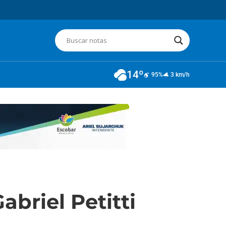
14º
95%
3 km/h
briel Petitti