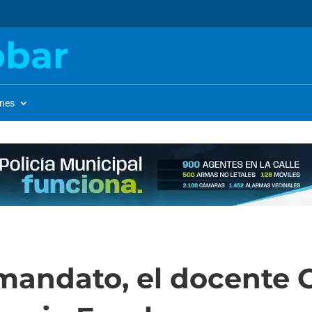
obar
ones
mandato, el docente Ga