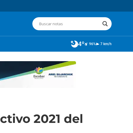
4º
96%
7 km/h
ctivo 2021 del