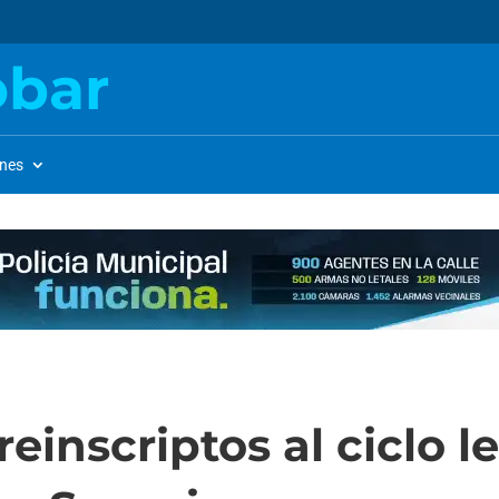
obar
ones
einscriptos al ciclo le