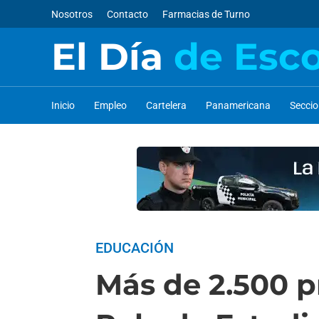
Nosotros
Contacto
Farmacias de Turno
El Día
de Esc
Inicio
Empleo
Cartelera
Panamericana
Secci
EDUCACIÓN
Más de 2.500 pr