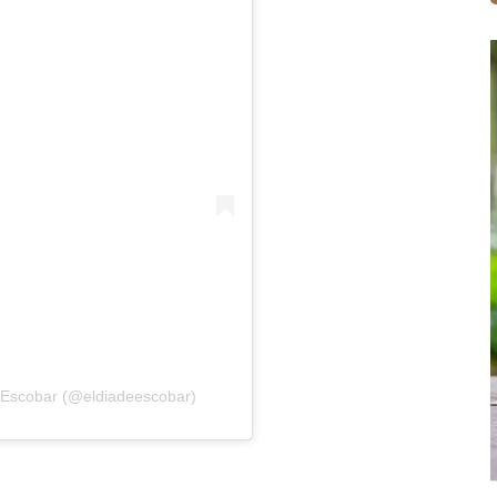
e Escobar (@eldiadeescobar)