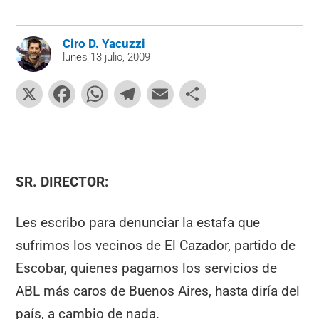
Ciro D. Yacuzzi
lunes 13 julio, 2009
X
F
W
T
E
C
a
h
el
m
o
c
at
e
ai
m
e
s
gr
l
p
b
A
a
ar
SR. DIRECTOR:
o
p
m
tir
Les escribo para denunciar la estafa que
o
p
sufrimos los vecinos de El Cazador, partido de
k
Escobar, quienes pagamos los servicios de
ABL más caros de Buenos Aires, hasta diría del
país, a cambio de nada.