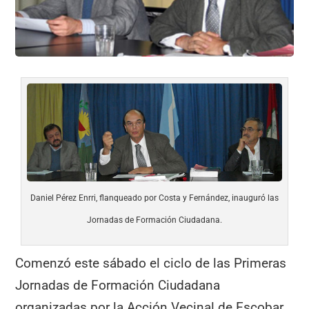
o
p
k
Daniel Pérez Enrri, flanqueado por Costa y Fernández, inauguró las
Jornadas de Formación Ciudadana.
Comenzó este sábado el ciclo de las Primeras
Jornadas de Formación Ciudadana
organizadas por la Acción Vecinal de Escobar