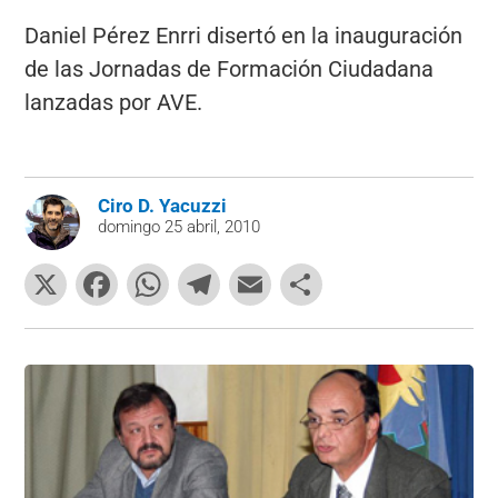
Daniel Pérez Enrri disertó en la inauguración
de las Jornadas de Formación Ciudadana
lanzadas por AVE.
Ciro D. Yacuzzi
domingo 25 abril, 2010
X
F
W
T
E
C
a
h
el
m
o
c
at
e
ai
m
e
s
gr
l
p
b
A
a
ar
o
p
m
tir