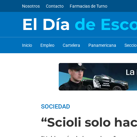
Nosotros
Contacto
Farmacias de Turno
El Día
de Esc
Inicio
Empleo
Cartelera
Panamericana
Secci
SOCIEDAD
“Scioli solo h