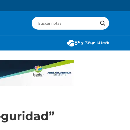
8º
73%
14 km/h
eguridad”