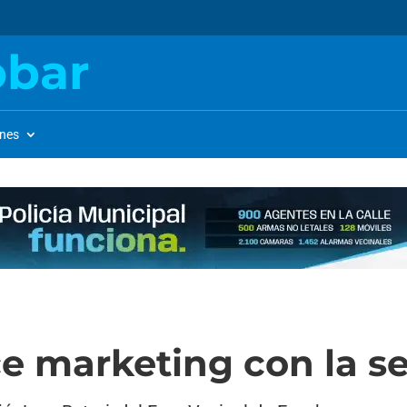
obar
ones
ace marketing con la s