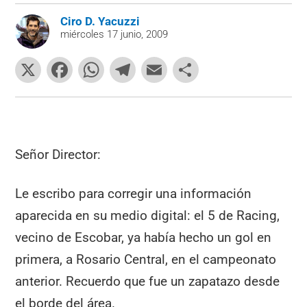
Ciro D. Yacuzzi
miércoles 17 junio, 2009
X
F
W
T
E
C
a
h
el
m
o
c
at
e
ai
m
e
s
gr
l
p
b
A
a
ar
Señor Director:
o
p
m
tir
Le escribo para corregir una información
o
p
aparecida en su medio digital: el 5 de Racing,
k
vecino de Escobar, ya había hecho un gol en
primera, a Rosario Central, en el campeonato
anterior. Recuerdo que fue un zapatazo desde
el borde del área.