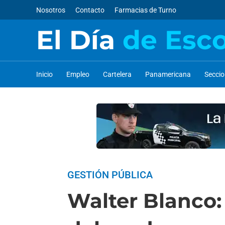
Nosotros
Contacto
Farmacias de Turno
El Día
de Esc
Inicio
Empleo
Cartelera
Panamericana
Secci
GESTIÓN PÚBLICA
Walter Blanco