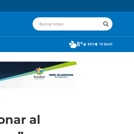
8º
84%
10 km/h
onar al