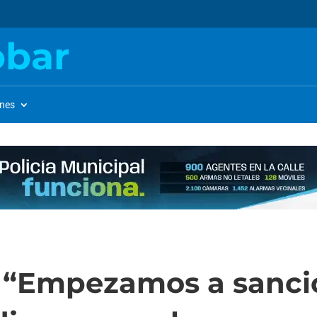
obar
ones
: “Empezamos a sanci