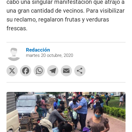
cabo una singular manifestación que atrajo a
una gran cantidad de vecinos. Para visibilizar
su reclamo, regalaron frutas y verduras
frescas.
Redacción
martes 20 octubre, 2020
X
F
W
T
E
C
a
h
el
m
o
c
at
e
ai
m
e
s
gr
l
p
b
A
a
ar
o
p
m
tir
o
p