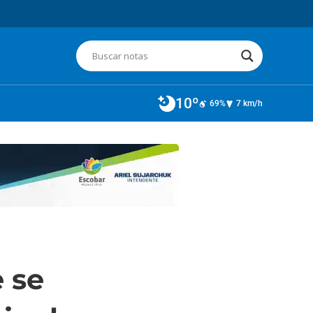
10º
69%
7 km/h
 se