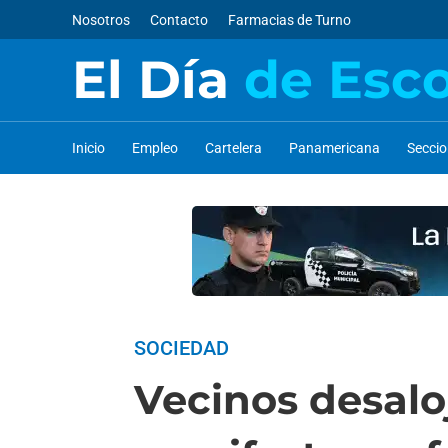
Nosotros
Contacto
Farmacias de Turno
El Día
de Esc
Inicio
Empleo
Cartelera
Panamericana
Secci
SOCIEDAD
Vecinos desalo