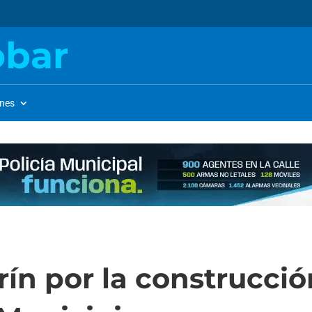
obar
ones
rín por la construcci