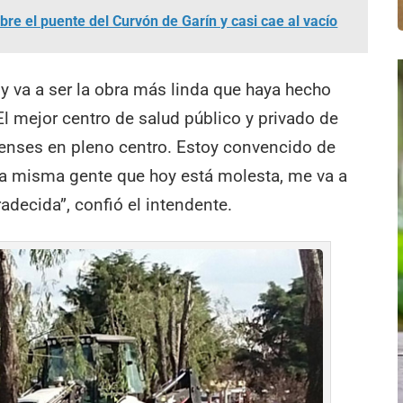
re el puente del Curvón de Garín y casi cae al vacío
y va a ser la obra más linda que haya hecho
El mejor centro de salud público y privado de
nenses en pleno centro. Estoy convencido de
ta misma gente que hoy está molesta, me va a
radecida”, confió el intendente.