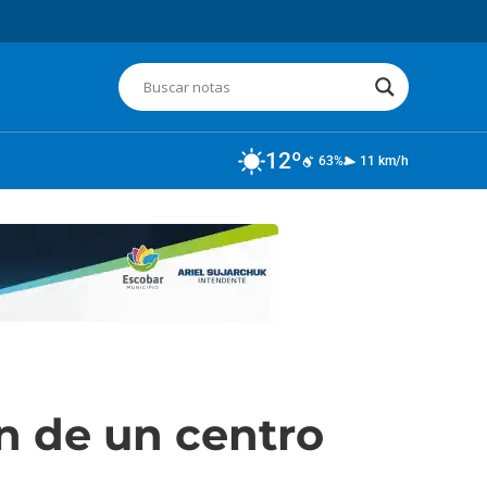
12º
63%
11 km/h
ón de un centro