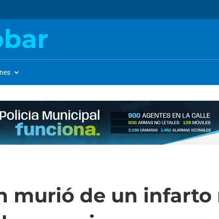
obar
ones
n murió de un infarto