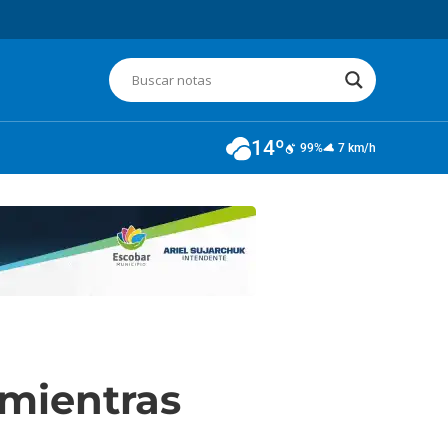
14º
99%
7 km/h
 mientras