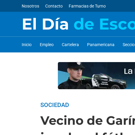
Nosotros
Contacto
Farmacias de Turno
El Día
de Esc
Inicio
Empleo
Cartelera
Panamericana
Secci
SOCIEDAD
Vecino de Garí