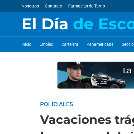
Nosotros
Contacto
Farmacias de Turno
El Día
de Esc
Inicio
Empleo
Cartelera
Panamericana
Secci
POLICIALES
Vacaciones trá