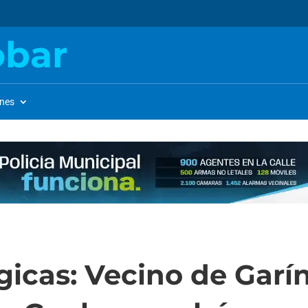
obar
ones
gicas: Vecino de Garí