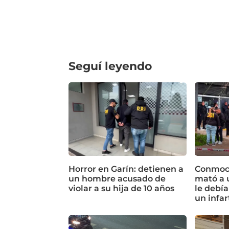
Seguí leyendo
Horror en Garín: detienen a
Conmoci
un hombre acusado de
mató a 
violar a su hija de 10 años
le debía
un infar