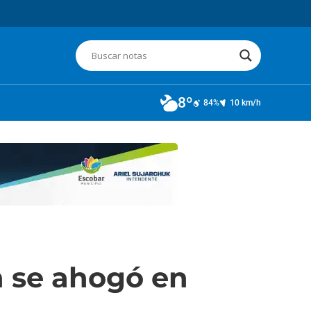
8º
84%
10 km/h
n se ahogó en