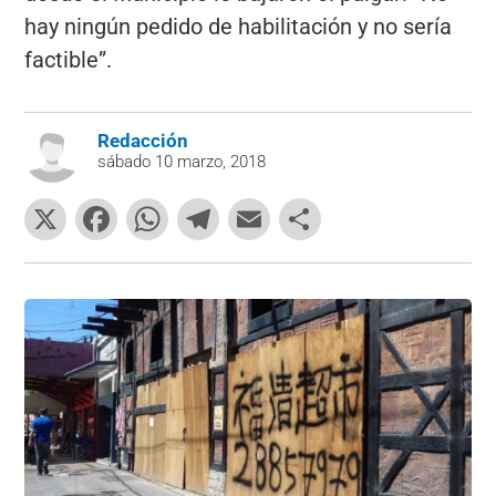
hay ningún pedido de habilitación y no sería
factible”.
Redacción
sábado 10 marzo, 2018
X
F
W
T
E
C
a
h
el
m
o
c
at
e
ai
m
e
s
gr
l
p
b
A
a
ar
o
p
m
tir
o
p
k