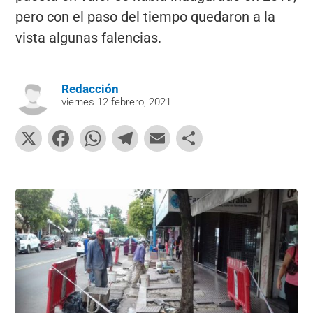
pero con el paso del tiempo quedaron a la
vista algunas falencias.
Redacción
viernes 12 febrero, 2021
X
F
W
T
E
C
a
h
el
m
o
c
at
e
ai
m
e
s
gr
l
p
b
A
a
ar
o
p
m
tir
o
p
k