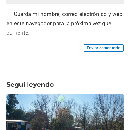
Guarda mi nombre, correo electrónico y web
en este navegador para la próxima vez que
comente.
Enviar comentario
Seguí leyendo