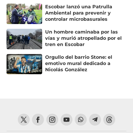
Escobar lanzó una Patrulla
Ambiental para prevenir y
controlar microbasurales
Un hombre caminaba por las
vías y murió atropellado por el
tren en Escobar
Orgullo del barrio Stone: el
emotivo mural dedicado a
Nicolás González