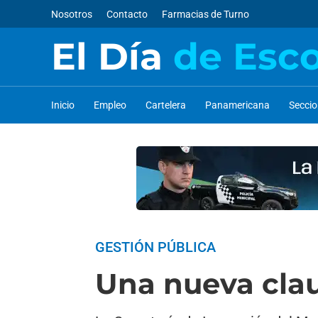
Nosotros
Contacto
Farmacias de Turno
El Día
de Esc
Inicio
Empleo
Cartelera
Panamericana
Secci
GESTIÓN PÚBLICA
Una nueva clau