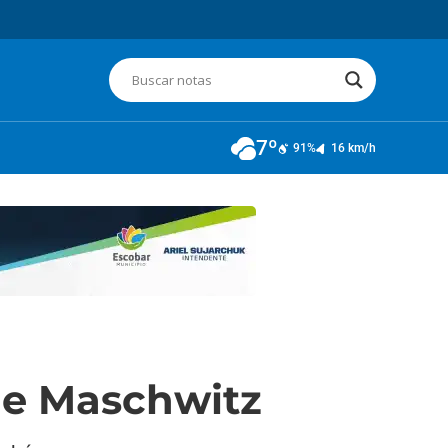
7º
91%
16 km/h
de Maschwitz