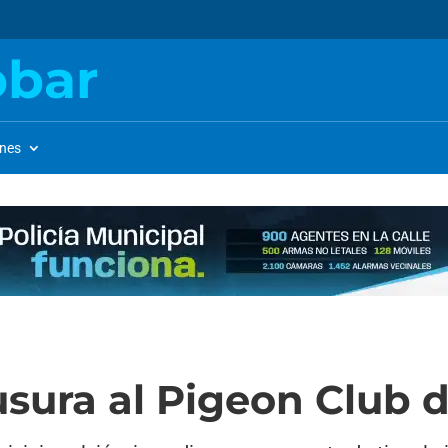
obar
ones
sura al Pigeon Club 