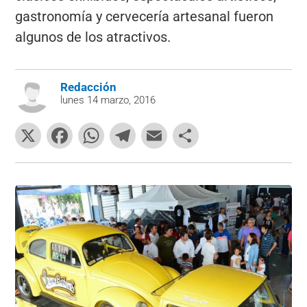
gastronomía y cervecería artesanal fueron
algunos de los atractivos.
Redacción
lunes 14 marzo, 2016
X
F
W
T
E
C
a
h
el
m
o
c
at
e
ai
m
e
s
gr
l
p
b
A
a
ar
o
p
m
tir
o
p
k