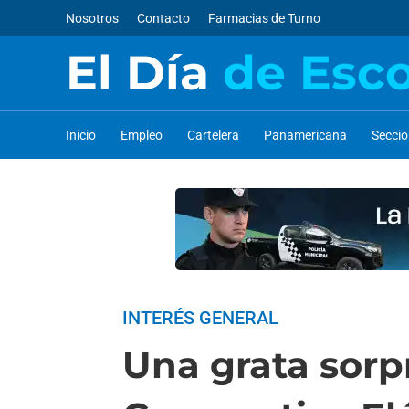
Nosotros
Contacto
Farmacias de Turno
El Día
de Esc
Inicio
Empleo
Cartelera
Panamericana
Secci
INTERÉS GENERAL
Una grata sorpr