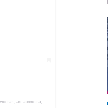
e Escobar (@eldiadeescobar)