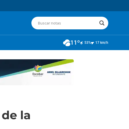
11º
53%
17 km/h
 de la