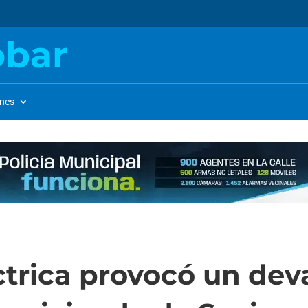
obar
ones
ctrica provocó un dev