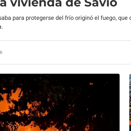
a vivienda de Savio
aba para protegerse del frío originó el fuego, que 
a.
26