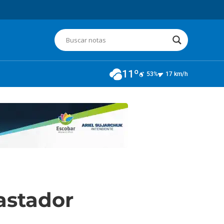
11º
53%
17 km/h
astador