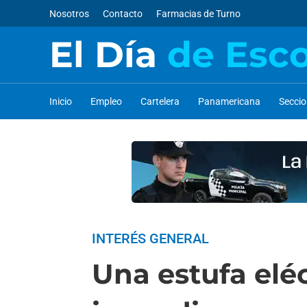
Nosotros
Contacto
Farmacias de Turno
El Día
de Esc
Inicio
Empleo
Cartelera
Panamericana
Secci
INTERÉS GENERAL
Una estufa elé