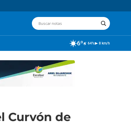
6º
64%
8 km/h
l Curvón de