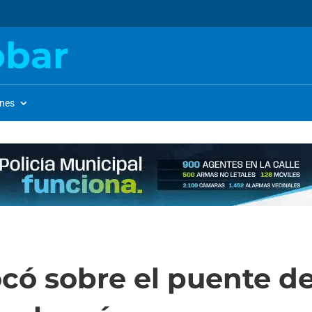
obar
ones
ó sobre el puente de