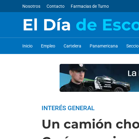
Nosotros
Contacto
Farmacias de Turno
El Día
de Esc
Inicio
Empleo
Cartelera
Panamericana
Secci
INTERÉS GENERAL
Un camión choc