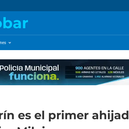
obar
ones
ín es el primer ahijad