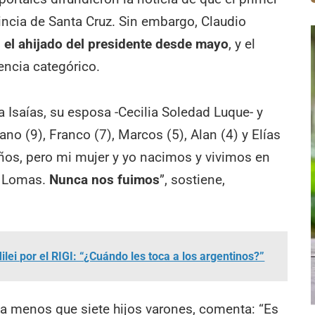
vincia de Santa Cruz. Sin embargo, Claudio
s el ahijado del presidente desde mayo
, y el
encia categórico.
o a Isaías, su esposa -Cecilia Soledad Luque- y
ano (9), Franco (7), Marcos (5), Alan (4) y Elías
ños, pero mi mujer y yo nacimos y vivimos en
as Lomas.
Nunca nos fuimos
”, sostiene,
lei por el RIGI: “¿Cuándo les toca a los argentinos?”
da menos que siete hijos varones, comenta: “Es