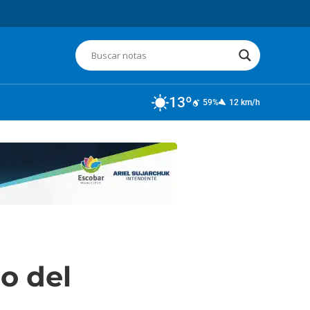
13º
59%
12 km/h
o del