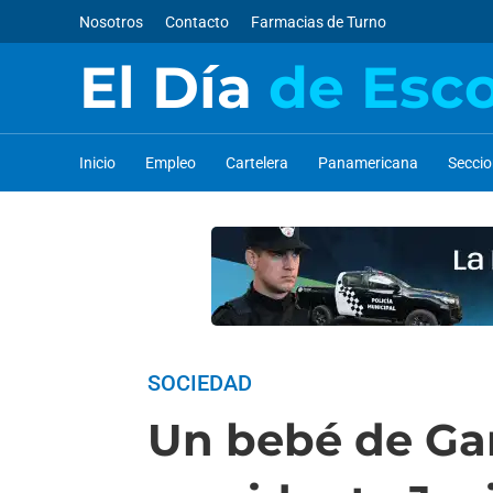
Nosotros
Contacto
Farmacias de Turno
El Día
de Esc
Inicio
Empleo
Cartelera
Panamericana
Secci
SOCIEDAD
Un bebé de Gar