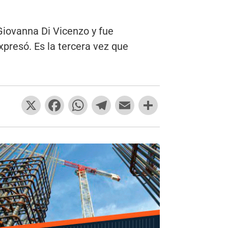
 Giovanna Di Vicenzo y fue
presó. Es la tercera vez que
X
F
W
T
E
C
a
h
el
m
o
c
at
e
ai
m
e
s
gr
l
p
b
A
a
ar
o
p
m
tir
o
p
k