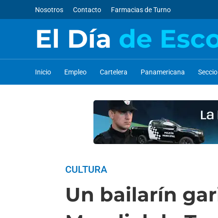
Nosotros
Contacto
Farmacias de Turno
El Día
de Esc
Inicio
Empleo
Cartelera
Panamericana
Secci
CULTURA
Un bailarín gar