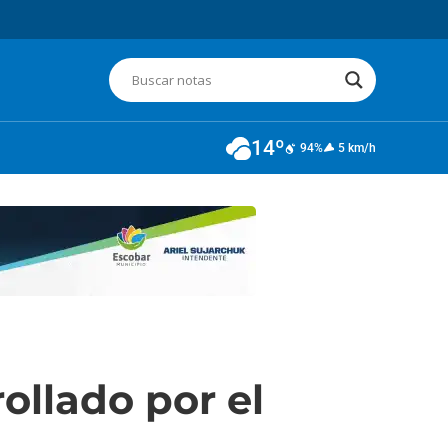
14º
94%
5 km/h
ollado por el