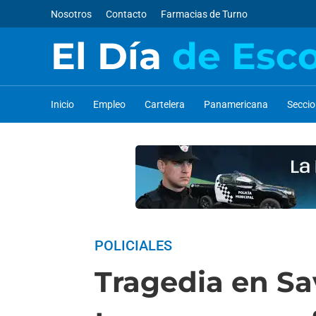
Nosotros
Contacto
Farmacias de Turno
El Día
de Esc
Inicio
Empleo
Cartelera
Panamericana
Secci
POLICIALES
Tragedia en Sa