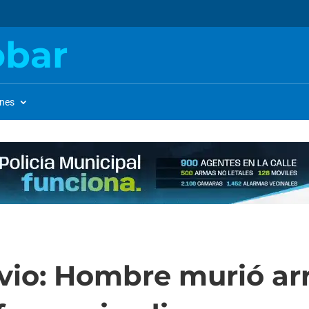
obar
ones
vio: Hombre murió arr