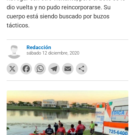
dio vuelta y no pudo reincorporarse. Su
cuerpo está siendo buscado por buzos
tácticos.
Redacción
sábado 12 diciembre, 2020
X
F
W
T
E
C
a
h
el
m
o
c
at
e
ai
m
e
s
gr
l
p
b
A
a
ar
o
p
m
tir
o
p