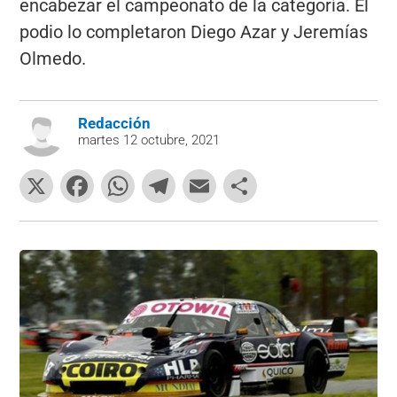
encabezar el campeonato de la categoría. El
podio lo completaron Diego Azar y Jeremías
Olmedo.
Redacción
martes 12 octubre, 2021
X
F
W
T
E
C
a
h
el
m
o
c
at
e
ai
m
e
s
gr
l
p
b
A
a
ar
o
p
m
tir
o
p
k