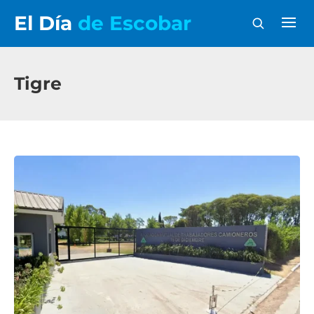
El Día
de Escobar
Tigre