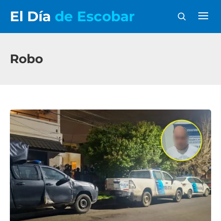
El Día
de Escobar
Robo