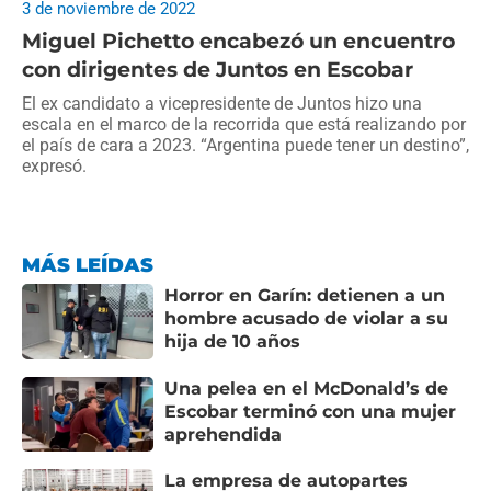
3 de noviembre de 2022
Miguel Pichetto encabezó un encuentro
con dirigentes de Juntos en Escobar
El ex candidato a vicepresidente de Juntos hizo una
escala en el marco de la recorrida que está realizando por
el país de cara a 2023. “Argentina puede tener un destino”,
expresó.
MÁS LEÍDAS
Horror en Garín: detienen a un
hombre acusado de violar a su
hija de 10 años
Una pelea en el McDonald’s de
Escobar terminó con una mujer
aprehendida
La empresa de autopartes