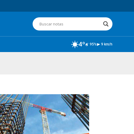
4º
95%
9 km/h