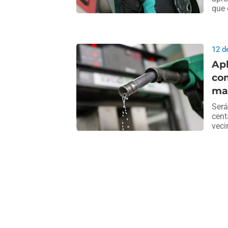
que 
12 d
Apl
com
ma
Será
cent
veci