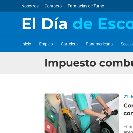
Nosotros
Contacto
Farmacias de Turno
El Día
de Esc
Inicio
Empleo
Cartelera
Panamericana
Secci
Impuesto combu
21 d
Con
com
El n
apro