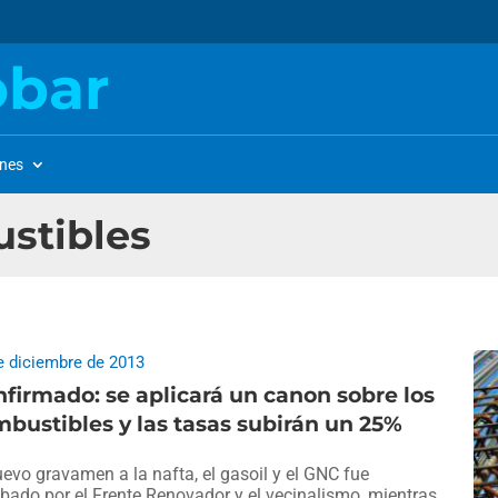
obar
ones
stibles
e diciembre de 2013
firmado: se aplicará un canon sobre los
bustibles y las tasas subirán un 25%
uevo gravamen a la nafta, el gasoil y el GNC fue
bado por el Frente Renovador y el vecinalismo, mientras