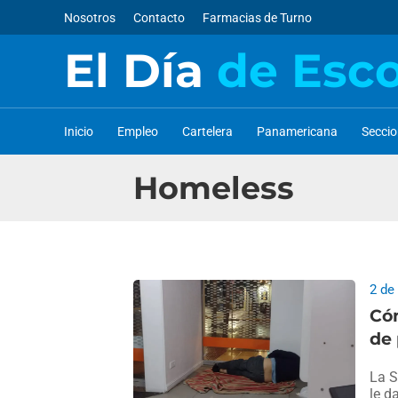
Nosotros
Contacto
Farmacias de Turno
El Día
de Esc
Inicio
Empleo
Cartelera
Panamericana
Secci
Homeless
2 de
Cóm
de 
La S
le d