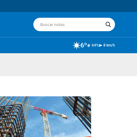
6º
64%
8 km/h