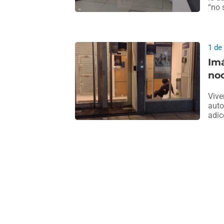
“no 
1 de
Imá
noc
Vive
auto
adic