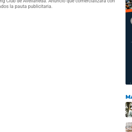
ng Club de Avellaneda. Anunció que comercializará con
ados la pauta publicitaria.
M