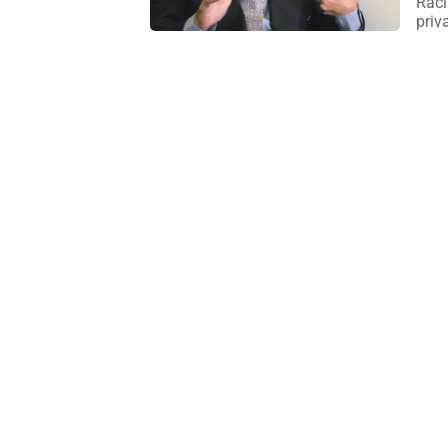
Raci
priv