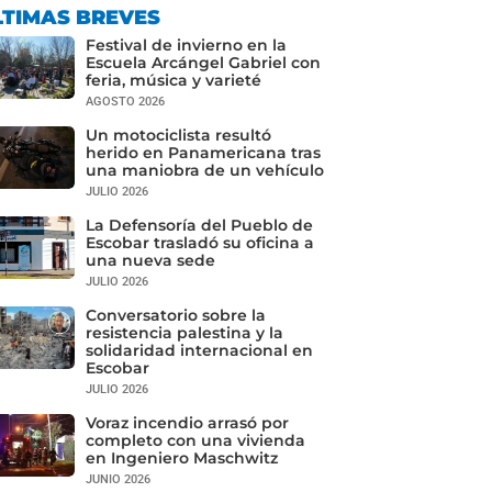
LTIMAS BREVES
Festival de invierno en la
Escuela Arcángel Gabriel con
feria, música y varieté
AGOSTO 2026
Un motociclista resultó
herido en Panamericana tras
una maniobra de un vehículo
JULIO 2026
La Defensoría del Pueblo de
Escobar trasladó su oficina a
una nueva sede
JULIO 2026
Conversatorio sobre la
resistencia palestina y la
solidaridad internacional en
Escobar
JULIO 2026
Voraz incendio arrasó por
completo con una vivienda
en Ingeniero Maschwitz
JUNIO 2026