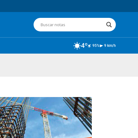
4º
95%
9 km/h