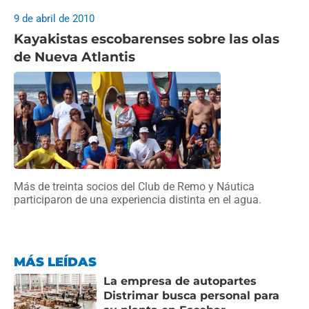
9 de abril de 2010
Kayakistas escobarenses sobre las olas
de Nueva Atlantis
Más de treinta socios del Club de Remo y Náutica
participaron de una experiencia distinta en el agua.
MÁS LEÍDAS
La empresa de autopartes
Distrimar busca personal para