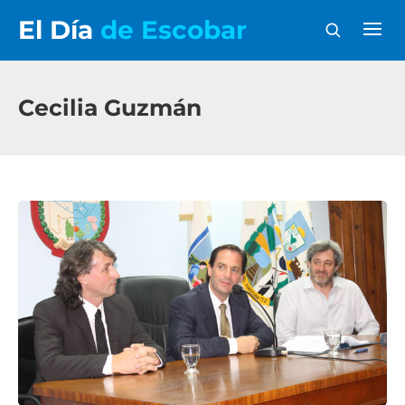
El Día
de Escobar
Cecilia Guzmán