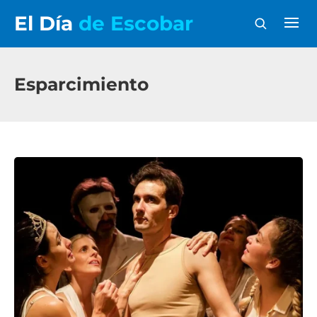
El Día
de Escobar
Esparcimiento