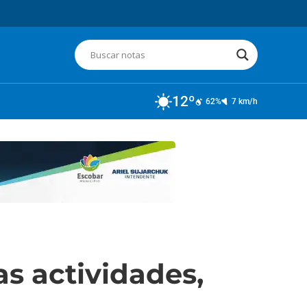
12º
62%
7 km/h
as actividades,