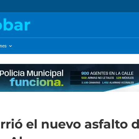
obar
ones
rió el nuevo asfalto d