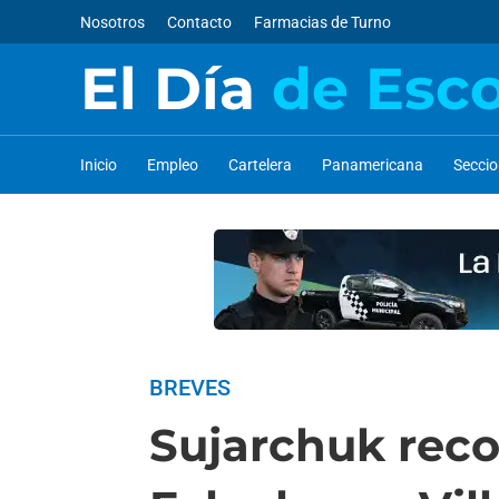
Nosotros
Contacto
Farmacias de Turno
El Día
de Esc
Inicio
Empleo
Cartelera
Panamericana
Secci
BREVES
Sujarchuk recor