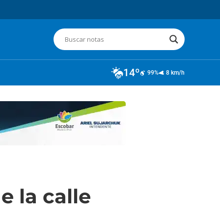
14º
99%
8 km/h
e la calle