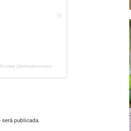
e Escobar (@eldiadeescobar)
o será publicada.