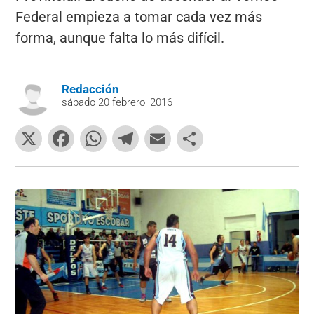
Federal empieza a tomar cada vez más
forma, aunque falta lo más difícil.
Redacción
sábado 20 febrero, 2016
X
F
W
T
E
C
a
h
el
m
o
c
at
e
ai
m
e
s
gr
l
p
b
A
a
ar
o
p
m
tir
o
p
k