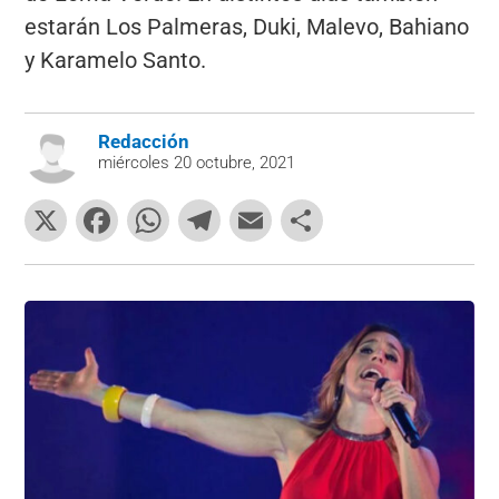
estarán Los Palmeras, Duki, Malevo, Bahiano
y Karamelo Santo.
Redacción
miércoles 20 octubre, 2021
X
F
W
T
E
C
a
h
el
m
o
c
at
e
ai
m
e
s
gr
l
p
b
A
a
ar
o
p
m
tir
o
p
k