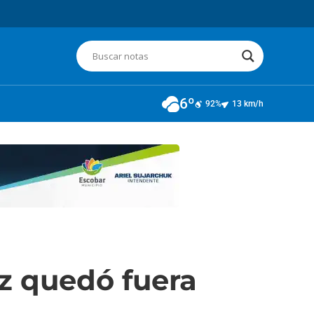
6º
92%
13 km/h
z quedó fuera