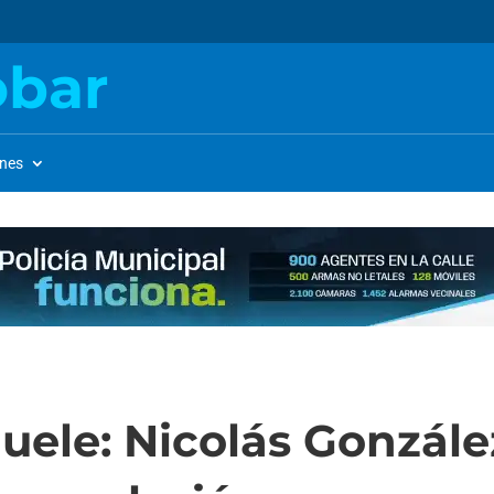
obar
ones
uele: Nicolás Gonzále