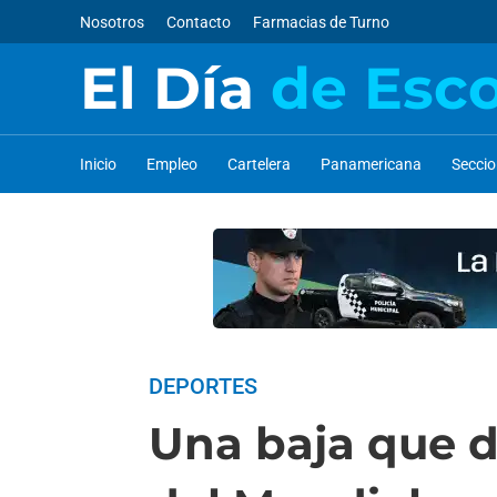
Nosotros
Contacto
Farmacias de Turno
El Día
de Esc
Inicio
Empleo
Cartelera
Panamericana
Secci
DEPORTES
Una baja que d