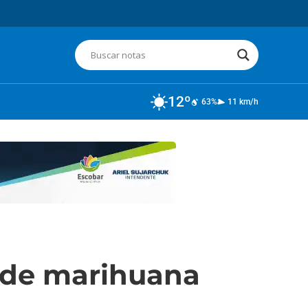
12º
63%
11 km/h
s de marihuana