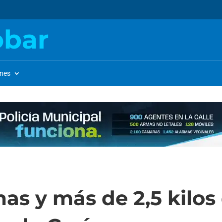
obar
ones
as y más de 2,5 kilo