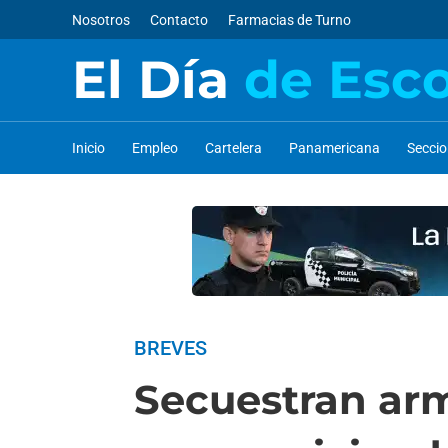
Nosotros
Contacto
Farmacias de Turno
El Día
de Esc
Inicio
Empleo
Cartelera
Panamericana
Secci
BREVES
Secuestran arm