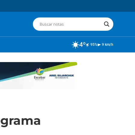
4º
95%
9 km/h
rograma