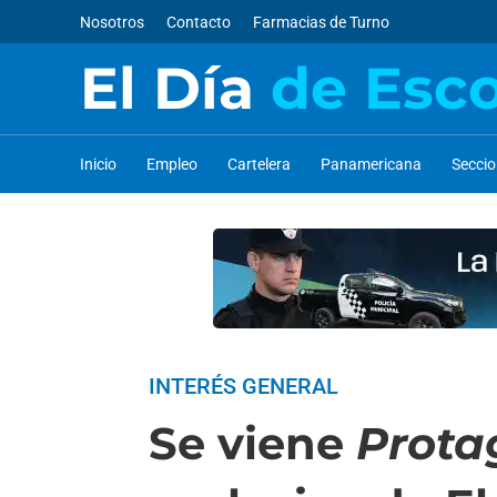
Nosotros
Contacto
Farmacias de Turno
El Día
de Esc
Inicio
Empleo
Cartelera
Panamericana
Secci
INTERÉS GENERAL
Se viene
Prota