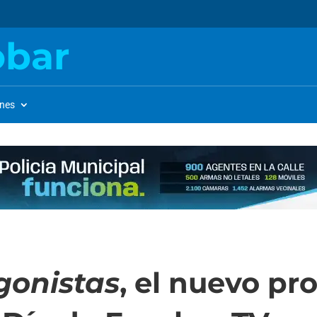
obar
ones
gonistas
, el nuevo p