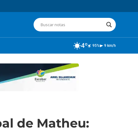
4º
95%
9 km/h
pal de Matheu: