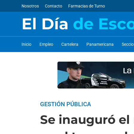
Nosotros
Contacto
Farmacias de Turno
El Día
de Esc
Inicio
Empleo
Cartelera
Panamericana
Secci
GESTIÓN PÚBLICA
Se inauguró el