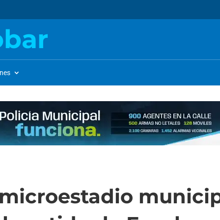
obar
ones
 microestadio munici