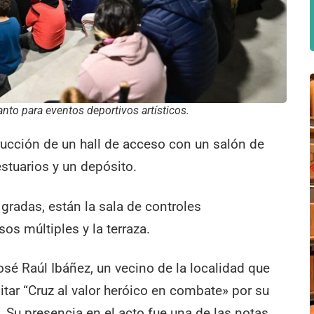
anto para eventos deportivos artísticos.
ucción de un hall de acceso con un salón de
estuarios y un depósito.
s gradas, están la sala de controles
sos múltiples y la terraza.
osé Raúl Ibáñez, un vecino de la localidad que
tar “Cruz al valor heróico en combate» por su
 Su presencia en el acto fue una de las notas