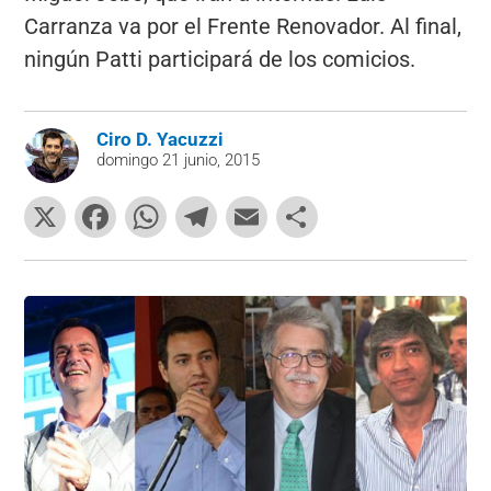
Carranza va por el Frente Renovador. Al final,
ningún Patti participará de los comicios.
Ciro D. Yacuzzi
domingo 21 junio, 2015
X
F
W
T
E
C
a
h
el
m
o
c
at
e
ai
m
e
s
gr
l
p
b
A
a
ar
o
p
m
tir
o
p
k