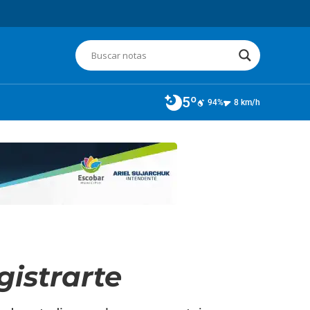
5º
94%
8 km/h
gistrarte