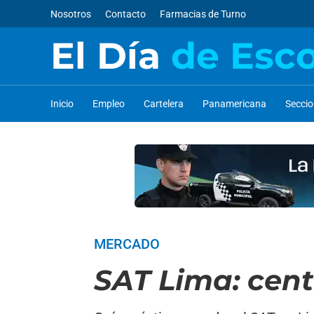
Nosotros
Contacto
Farmacias de Turno
El Día
de Esc
Inicio
Empleo
Cartelera
Panamericana
Secci
MERCADO
SAT Lima: cent