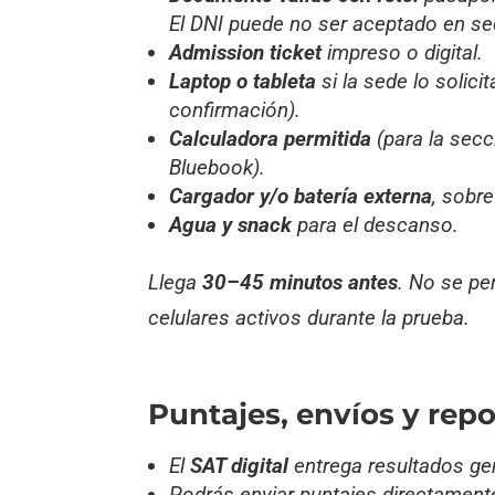
El DNI puede no ser aceptado en sed
Admission ticket
impreso o digital.
Laptop o tableta
si la sede lo solici
confirmación).
Calculadora permitida
(para la secc
Bluebook).
Cargador y/o batería externa
, sobre
Agua y snack
para el descanso.
Llega
30–45 minutos antes
. No se pe
celulares activos durante la prueba.
Puntajes, envíos y repo
El
SAT digital
entrega resultados g
Podrás enviar puntajes directament