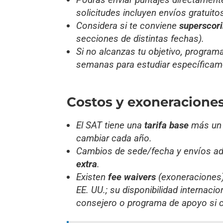
solicitudes incluyen envíos gratuito
Considera si te conviene
superscor
secciones de distintas fechas).
Si no alcanzas tu objetivo, progra
semanas para estudiar específicame
Costos y exoneracione
El SAT tiene una
tarifa base
más u
cambiar cada año.
Cambios de sede/fecha y envíos ad
extra
.
Existen
fee waivers
(exoneraciones)
EE. UU.; su disponibilidad internacio
consejero o programa de apoyo si ca