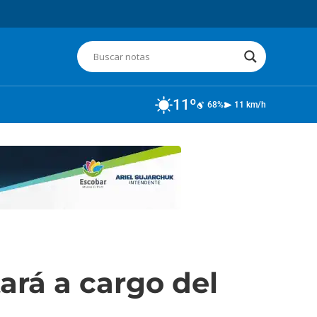
11º
68%
11 km/h
ará a cargo del