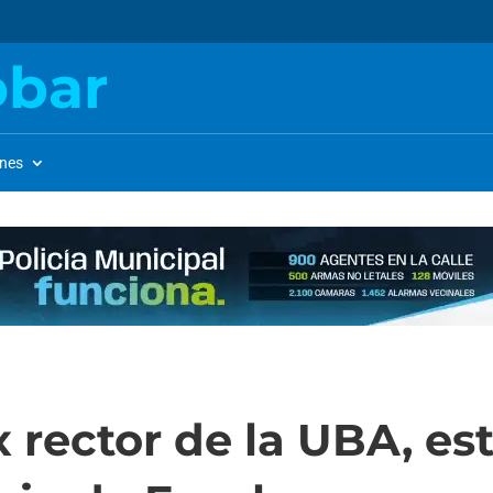
obar
ones
 rector de la UBA, est