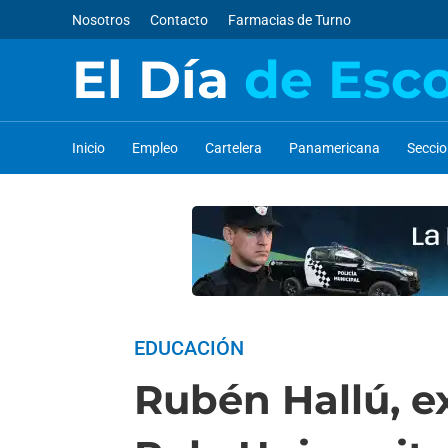
Nosotros
Contacto
Farmacias de Turno
El Día
de Esc
Inicio
Empleo
Cartelera
Panamericana
Secci
EDUCACIÓN
Rubén Hallú, ex