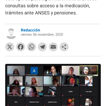
consultas sobre acceso a la medicación,
trámites ante ANSES y pensiones.
Redacción
viernes 06 noviembre, 2020
X
F
W
T
E
C
a
h
el
m
o
c
at
e
ai
m
e
s
gr
l
p
b
A
a
ar
o
p
m
tir
o
p
k