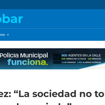
obar
ones
z: “La sociedad no to