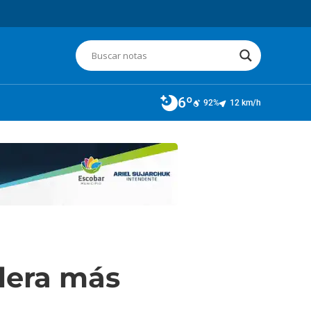
6º
92%
12 km/h
lera más