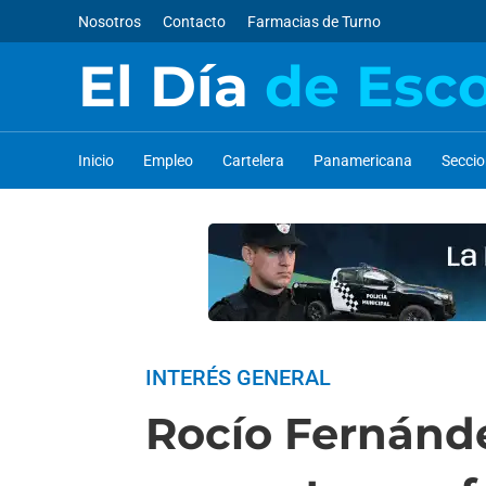
Nosotros
Contacto
Farmacias de Turno
El Día
de Esc
Inicio
Empleo
Cartelera
Panamericana
Secci
INTERÉS GENERAL
Rocío Fernánde