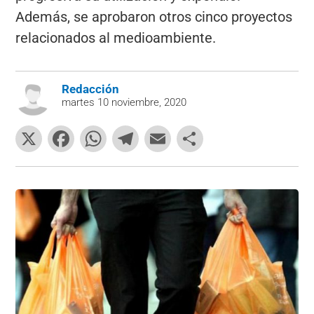
Además, se aprobaron otros cinco proyectos
relacionados al medioambiente.
Redacción
martes 10 noviembre, 2020
X
F
W
T
E
C
a
h
el
m
o
c
at
e
ai
m
e
s
gr
l
p
b
A
a
ar
o
p
m
tir
o
p
k