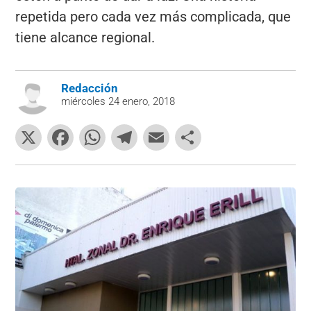
repetida pero cada vez más complicada, que
tiene alcance regional.
Redacción
miércoles 24 enero, 2018
X
F
W
T
E
C
a
h
el
m
o
c
at
e
ai
m
e
s
gr
l
p
b
A
a
ar
o
p
m
tir
o
p
k